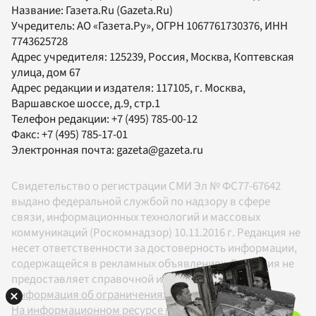
Название:
Газета.Ru
(Gazeta.Ru)
Учредитель:
АО «Газета.Ру»
, ОГРН 1067761730376, ИНН
7743625728
Адрес учредителя: 125239, Россия, Москва, Коптевская
улица, дом 67
Адрес редакции и издателя:
117105
, г.
Москва
,
Варшавское шоссе, д.9, стр.1
Телефон редакции:
+7 (495) 785-00-12
Факс:
+7 (495) 785-17-01
Электронная почта:
gazeta@gazeta.ru
Свидетельство о регистрации СМИ Эл № ФС77-67642
выдано федеральной службой по надзору в сфере
связи, информационных технологий и массовых
коммуникаций (Роскомнадзор) 10.11.2016 г. Редакция не
несет ответственности за достоверность информации,
содержащейся в рекламных объявлениях. Редакция не
предоставляет справочной информации.
Информация об ограничениях
На информационном ресурсе применяются