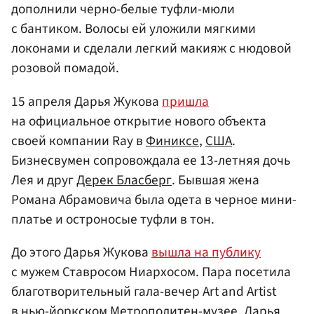
дополнили черно-белые туфли-мюли
с бантиком. Волосы ей уложили мягкими
локонами и сделали легкий макияж с нюдовой
розовой помадой.
15 апреля Дарья Жукова
пришла
на официальное открытие нового объекта
своей компании Ray в
Финиксе
,
США
.
Бизнесвумен сопровождала ее 13-летняя дочь
Лея и друг
Дерек Бласберг
. Бывшая жена
Романа Абрамовича была одета в черное мини-
платье и остроносые туфли в тон.
До этого Дарья Жукова
вышла на публику
с мужем Ставросом Ниархосом. Пара посетила
благотворительный гала-вечер Art and Artist
в нью-йоркском Метрополитен-музее. Дарья