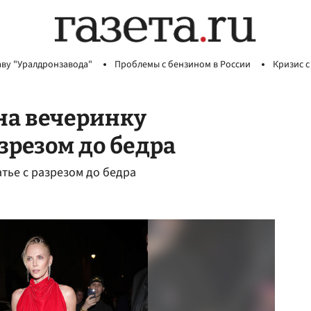
аву "Уралдронзавода"
Проблемы с бензином в России
Кризис с
на вечеринку
азрезом до бедра
тье с разрезом до бедра