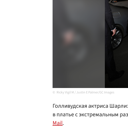
Ricky Vigil M / Justin E Palmer/GC Images
Голливудская актриса Шарли
в платье с экстремальным ра
Mail
.