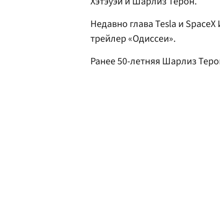
Хэтэуэй и Шарлиз Терон.
Недавно глава Tesla и SpaceX
трейлер «Одиссеи».
Ранее 50-летняя Шарлиз Тер