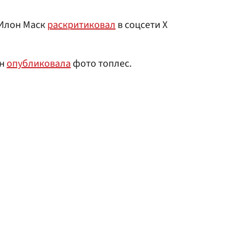
 Илон Маск
раскритиковал
в соцсети X
он
опубликовала
фото топлес.