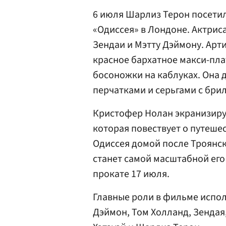
6 июля Шарлиз Терон посети
«Одиссея» в Лондоне. Актрис
Зендаи и Мэтту Дэймону. Арт
красное бархатное макси-пла
босоножки на каблуках. Она
перчатками и серьгами с бри
Кристофер Нолан экранизиру
которая повествует о путеш
Одиссея домой после Троянск
станет самой масштабной его
прокате 17 июля.
Главные роли в фильме испол
Дэймон, Том Холланд, Зендая