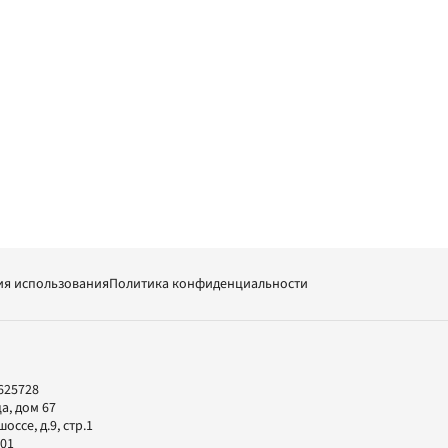
ия использования
Политика конфиденциальности
625728
а, дом 67
ссе, д.9, стр.1
-01