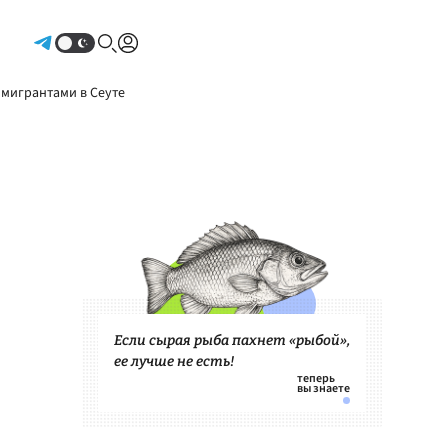
Авторизоваться
 мигрантами в Сеуте
Если сырая рыба пахнет «рыбой»,
ее лучше не есть!