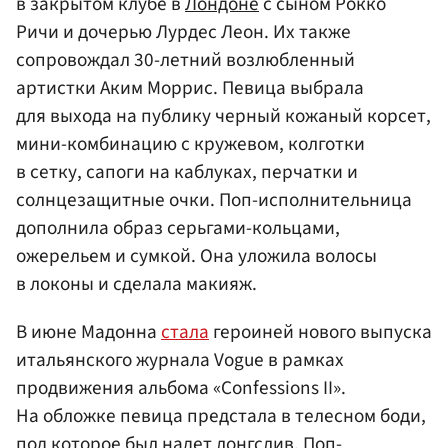
в закрытом клубе в
Лондоне
с сыном Рокко
Ричи и дочерью Лурдес Леон. Их также
сопровождал 30-летний возлюбленный
артистки Аким Моррис. Певица выбрала
для выхода на публику черный кожаный корсет,
мини-комбинацию с кружевом, колготки
в сетку, сапоги на каблуках, перчатки и
солнцезащитные очки. Поп-исполнительница
дополнила образ серьгами-кольцами,
ожерельем и сумкой. Она уложила волосы
в локоны и сделала макияж.
В июне Мадонна
стала
героиней нового выпуска
итальянского журнала Vogue в рамках
продвижения альбома «Confessions II».
На обложке певица предстала в телесном боди,
под которое был надет лонгслив. Поп-