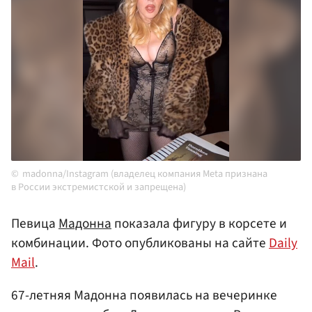
madonna/Instagram (владелец компания Meta признана
в России экстремистской и запрещена)
Певица
Мадонна
показала фигуру в корсете и
комбинации. Фото опубликованы на сайте
Daily
Mail
.
67-летняя Мадонна появилась на вечеринке