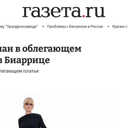
аву "Уралдронзавода"
Проблемы с бензином в России
Кризис с
ман в облегающем
 в Биаррице
блегающем платье