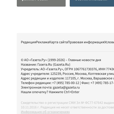
Редакция
Реклама
Карта сайта
Правовая информация
Услов
© АО «Газета.Ру» (1999-2026) – Главные новости дня
Название:
Газета.Ru
(Gazeta.Ru)
Учредитель:
АО «Газета.Ру»
, ОГРН 1067761730376, ИНН 7743
Адрес учредителя: 125239, Россия, Москва, Коптевская улиц
Адрес редакции и издателя:
117105
, г.
Москва
,
Варшавское шо
Телефон редакции:
+7 (495) 785-00-12
| Факс:
+7 (495) 785-17
Электронная почта:
gazeta@gazeta.ru
Нашли опечатку? Нажмите Ctrl+Enter
Свидетельство о регистрации СМИ Эл № ФС77-67642 выда
10.11.2016 г. Редакция не несет ответственности за дос
Информация об ограничениях