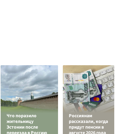
Что поразило
Россиянам
"
жительницу
рассказали, когда
К
Эстонии после
придут пенсии в
у
переезда в Россию
августе 2026 года
п