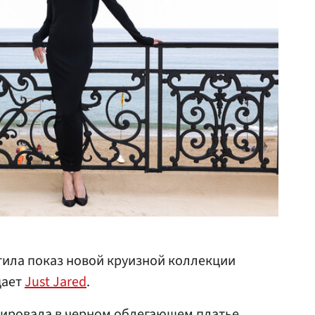
ила показ новой круизной коллекции
щает
Just Jared
.
зировала в черном облегающем платье.