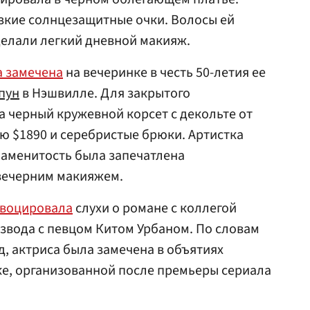
зкие солнцезащитные очки. Волосы ей
делали легкий дневной макияж.
 замечена
на вечеринке в честь 50-летия ее
пун
в Нэшвилле. Для закрытого
 черный кружевной корсет с декольте от
ю $1890 и серебристые брюки. Артистка
наменитость была запечатлена
вечерним макияжем.
воцировала
слухи о романе с коллегой
звода с певцом Китом Урбаном. По словам
д, актриса была замечена в объятиях
ке, организованной после премьеры сериала