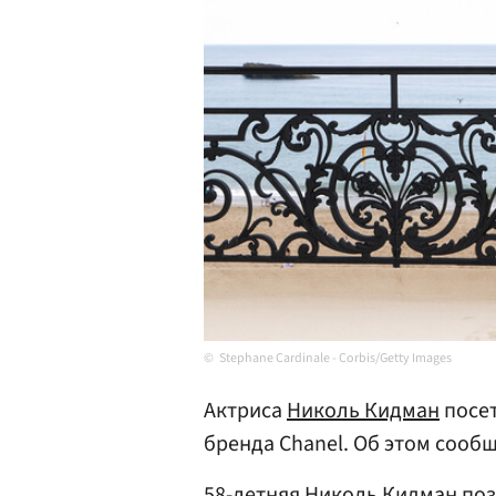
Stephane Cardinale - Corbis/Getty Images
Актриса
Николь Кидман
посет
бренда Chanel. Об этом сооб
58-летняя Николь Кидман по