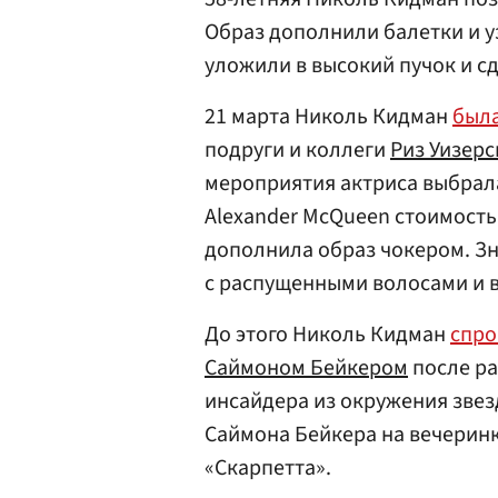
Образ дополнили балетки и у
уложили в высокий пучок и с
21 марта Николь Кидман
была
подруги и коллеги
Риз Уизерс
мероприятия актриса выбрала
Alexander McQueen стоимость
дополнила образ чокером. З
с распущенными волосами и 
До этого Николь Кидман
спро
Саймоном Бейкером
после ра
инсайдера из окружения звез
Саймона Бейкера на вечерин
«Скарпетта».