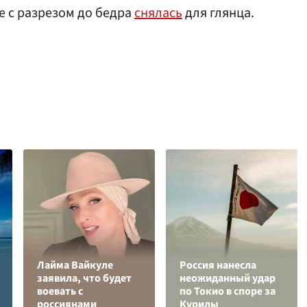
е с разрезом до бедра
снялась
для глянца.
Лайма Вайкуле
Россия нанесла
заявила, что будет
неожиданный удар
воевать с
по Токио в споре за
россиянами
Курилы