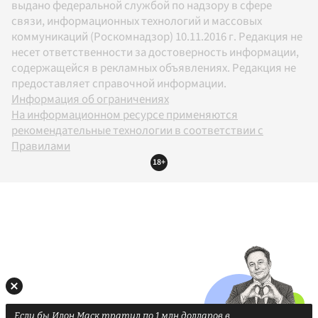
выдано федеральной службой по надзору в сфере
связи, информационных технологий и массовых
коммуникаций (Роскомнадзор) 10.11.2016 г. Редакция не
несет ответственности за достоверность информации,
содержащейся в рекламных объявлениях. Редакция не
предоставляет справочной информации.
Информация об ограничениях
На информационном ресурсе применяются
рекомендательные технологии в соответствии с
Правилами
18+
Если бы Илон Маск тратил по 1 млн долларов в