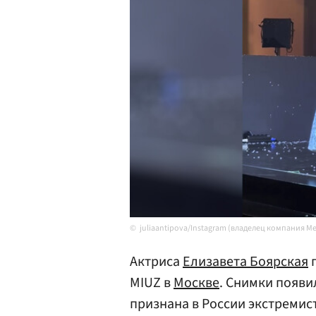
juliaantipova/Instagram (владелец компания M
Актриса
Елизавета Боярская
п
MIUZ в
Москве
. Снимки появи
признана в России экстремис