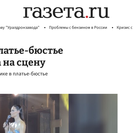
аву "Уралдронзавода"
Проблемы с бензином в России
Кризис с
платье-бюстье
 на сцену
ике в платье-бюстье