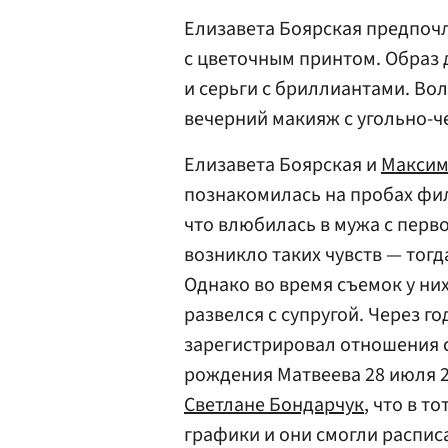
Елизавета Боярская предпочл
с цветочным принтом. Образ
и серьги с бриллиантами. Во
вечерний макияж с угольно-
Елизавета Боярская и
Максим
познакомилась на пробах фил
что влюбилась в мужа с перво
возникло таких чувств — тогд
Однако во время съемок у них
развелся с супругой. Через г
зарегистрировал отношения с
рождения Матвеева 28 июля 2
Светлане Бондарчук
, что в т
графики и они смогли распис