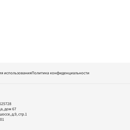
ия использования
Политика конфиденциальности
625728
а, дом 67
ссе, д.9, стр.1
-01