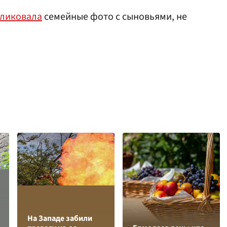
ликовала
семейные фото с сыновьями, не
На Западе забили