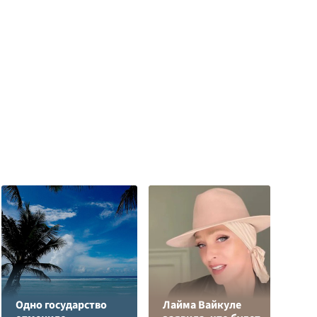
Одно государство
Лайма Вайкуле
К