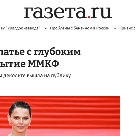
аву "Уралдронзавода"
Проблемы с бензином в России
Кризис с
латье с глубоким
крытие ММКФ
им декольте вышла на публику