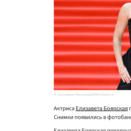
Екатерина Чеснокова/РИА Новости
Актриса
Елизавета Боярская
п
Снимки появились в фотобан
Елизавета Боярская предпочл