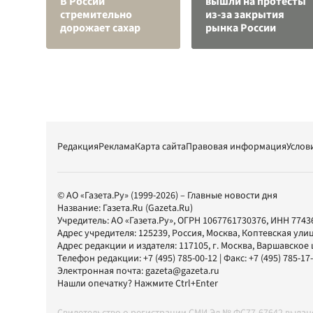
В России
вышли на протесты
стремительно
из-за закрытия
дорожает сахар
рынка России
Редакция
Реклама
Карта сайта
Правовая информация
Услов
© АО «Газета.Ру» (1999-2026) – Главные новости дня
Название:
Газета.Ru
(Gazeta.Ru)
Учредитель:
АО «Газета.Ру»
, ОГРН 1067761730376, ИНН 7743
Адрес учредителя: 125239, Россия, Москва, Коптевская улиц
Адрес редакции и издателя:
117105
, г.
Москва
,
Варшавское шо
Телефон редакции:
+7 (495) 785-00-12
| Факс:
+7 (495) 785-17
Электронная почта:
gazeta@gazeta.ru
Нашли опечатку? Нажмите Ctrl+Enter