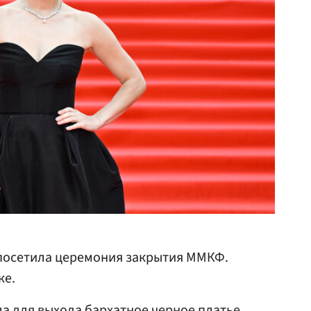
осетила церемония закрытия ММКФ.
ке.
а для выхода бархатное черное платье