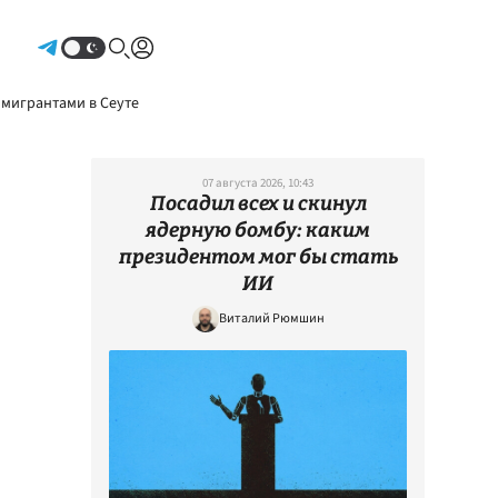
Авторизоваться
 мигрантами в Сеуте
07 августа 2026, 10:43
Посадил всех и скинул
ядерную бомбу: каким
президентом мог бы стать
ИИ
Виталий Рюмшин