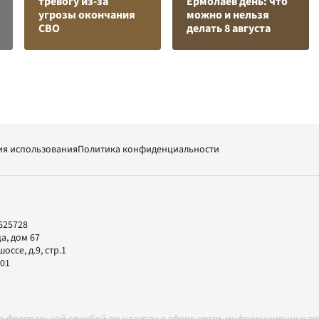
тревогу из-за
Ермолаев день: что
угрозы окончания
можно и нельзя
СВО
делать 8 августа
ия использования
Политика конфиденциальности
625728
а, дом 67
ссе, д.9, стр.1
-01