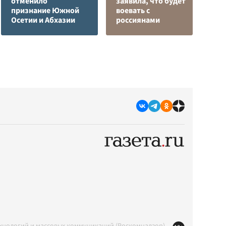
отменило
заявила, что будет
Л
признание Южной
воевать с
К
Осетии и Абхазии
россиянами
с