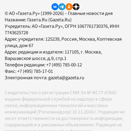
© АО «Газета.Ру» (1999-2026) – Главные новости дня
Название:
Газета.Ru
(Gazeta.Ru)
Учредитель:
АО «Газета.Ру»
, ОГРН 1067761730376, ИНН
7743625728
Адрес учредителя: 125239, Россия, Москва, Коптевская
улица, дом 67
Адрес редакции и издателя:
117105
, г.
Москва
,
Варшавское шоссе, д.9, стр.1
Телефон редакции:
+7 (495) 785-00-12
Факс:
+7 (495) 785-17-01
Электронная почта:
gazeta@gazeta.ru
Свидетельство о регистрации СМИ Эл № ФС77-67642
выдано федеральной службой по надзору в сфере
связи, информационных технологий и массовых
коммуникаций (Роскомнадзор) 10.11.2016 г. Редакция не
несет ответственности за достоверность информации,
содержащейся в рекламных объявлениях. Редакция не