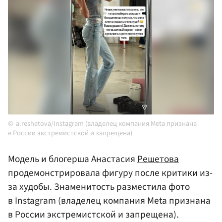
a.reshetova/Instagram (владелец компания Meta признана
в России экстремистской и запрещена)
Модель и блогерша Анастасия
Решетова
продемонстрировала фигуру после критики из-
за худобы. Знаменитость разместила фото
в Instagram (владелец компания Meta признана
в России экстремистской и запрещена).