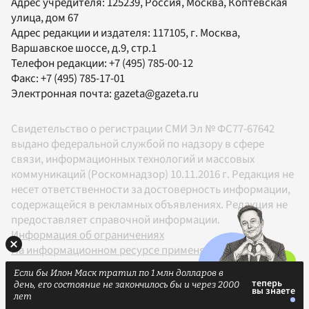
Адрес учредителя: 125239, Россия, Москва, Коптевская
улица, дом 67
Адрес редакции и издателя:
117105
, г.
Москва
,
Варшавское шоссе, д.9, стр.1
Телефон редакции:
+7 (495) 785-00-12
Факс:
+7 (495) 785-17-01
Электронная почта:
gazeta@gazeta.ru
Свидетельство о регистрации СМИ Эл № ФС77-67642
выдано федеральной службой по надзору в сфере
связи, информационных технологий и массовых
коммуникаций (Роскомнадзор) 10.11.2016 г. Редакция не
несет ответственности за достоверность информации,
содержащейся в рекламных объявлениях. Редакция не
предоставляет справочной информации.
Информация об ограничениях
На информационном ресурсе применяются
рекомендательные технологии в соответствии с
Если бы Илон Маск тратил по 1 млн долларов в
Правилами
день, его состояние не закончилось бы и через 2000
18+
лет