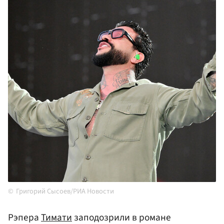
Григорий Сысоев/РИА Новости
Рэпера
Тимати
заподозрили в романе