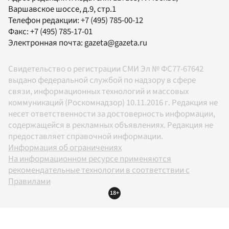
Варшавское шоссе, д.9, стр.1
Телефон редакции:
+7 (495) 785-00-12
Факс:
+7 (495) 785-17-01
Электронная почта:
gazeta@gazeta.ru
Свидетельство о регистрации СМИ Эл № ФС77-67642
выдано федеральной службой по надзору в сфере
связи, информационных технологий и массовых
коммуникаций (Роскомнадзор) 10.11.2016 г. Редакция не
несет ответственности за достоверность информации,
содержащейся в рекламных объявлениях. Редакция не
предоставляет справочной информации.
Информация об ограничениях
На информационном ресурсе применяются
рекомендательные технологии в соответствии с
Правилами
18+