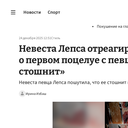
Новости
Спорт
Покушение на гл
24 декабря 2025 12:51
Стиль
Невеста Лепса отреаги
о первом поцелуе с пев
стошнит»
Невеста певца Лепса пошутила, что ее стошнит
Ирина Избаш