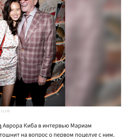
R CLUB
а
Аврора Киба в интервью Мариам
тошнит на вопрос о первом поцелуе с ним.