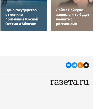
Одно государство
Лайма Вайкуле
Р
отменило
заявила, что будет
н
признание Южной
воевать с
п
Осетии и Абхазии
россиянами
К