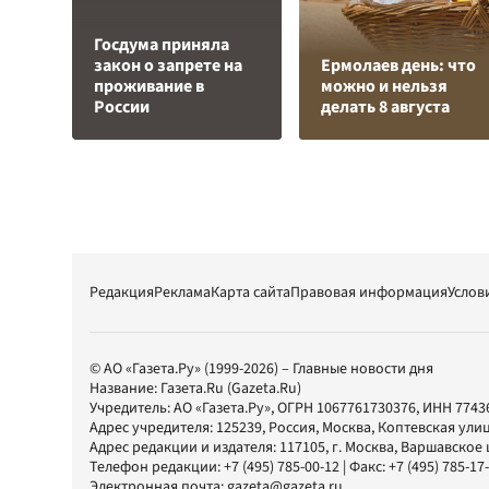
Госдума приняла
закон о запрете на
Ермолаев день: что
проживание в
можно и нельзя
России
делать 8 августа
Редакция
Реклама
Карта сайта
Правовая информация
Услов
© АО «Газета.Ру» (1999-2026) – Главные новости дня
Название:
Газета.Ru
(Gazeta.Ru)
Учредитель:
АО «Газета.Ру»
, ОГРН 1067761730376, ИНН 7743
Адрес учредителя: 125239, Россия, Москва, Коптевская улиц
Адрес редакции и издателя:
117105
, г.
Москва
,
Варшавское шо
Телефон редакции:
+7 (495) 785-00-12
| Факс:
+7 (495) 785-17
Электронная почта:
gazeta@gazeta.ru