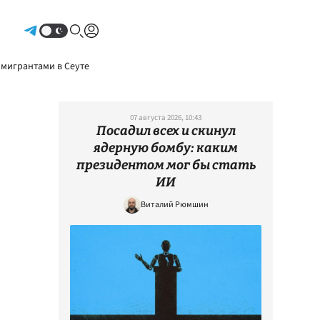
Авторизоваться
 мигрантами в Сеуте
07 августа 2026, 10:43
Посадил всех и скинул
ядерную бомбу: каким
президентом мог бы стать
ИИ
Виталий Рюмшин