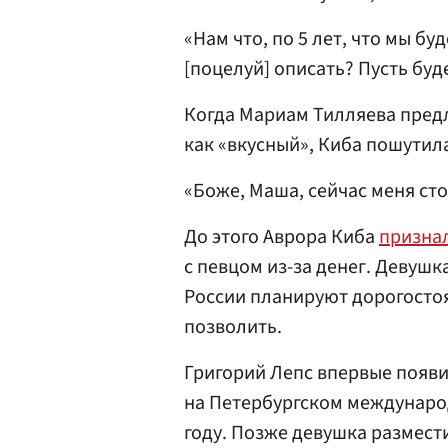
«Нам что, по 5 лет, что мы бу
[поцелуй] описать? Пусть буд
Когда Мариам Тилляева пред
как «вкусный», Киба пошутила
«Боже, Маша, сейчас меня ст
До этого Аврора Киба
призна
с певцом из-за денег. Девушк
России планируют дорогостоя
позволить.
Григорий Лепс впервые появи
на Петербургском междунар
году. Позже девушка размест