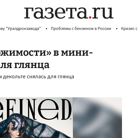
аву "Уралдронзавода"
Проблемы с бензином в России
Кризис с
ржимости» в мини-
для глянца
м декольте снялась для глянца