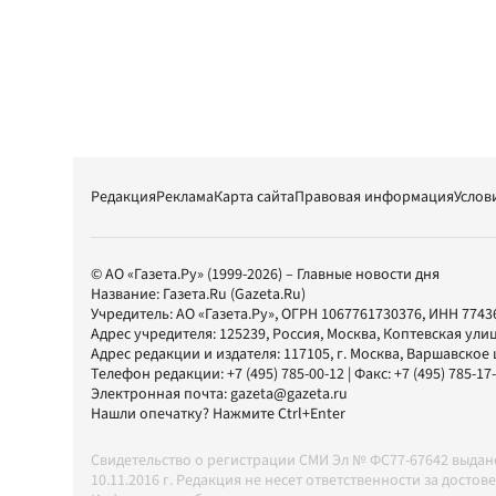
Редакция
Реклама
Карта сайта
Правовая информация
Услов
© АО «Газета.Ру» (1999-2026) – Главные новости дня
Название:
Газета.Ru
(Gazeta.Ru)
Учредитель:
АО «Газета.Ру»
, ОГРН 1067761730376, ИНН 7743
Адрес учредителя: 125239, Россия, Москва, Коптевская улиц
Адрес редакции и издателя:
117105
, г.
Москва
,
Варшавское шо
Телефон редакции:
+7 (495) 785-00-12
| Факс:
+7 (495) 785-17
Электронная почта:
gazeta@gazeta.ru
Нашли опечатку? Нажмите Ctrl+Enter
Свидетельство о регистрации СМИ Эл № ФС77-67642 выда
10.11.2016 г. Редакция не несет ответственности за дос