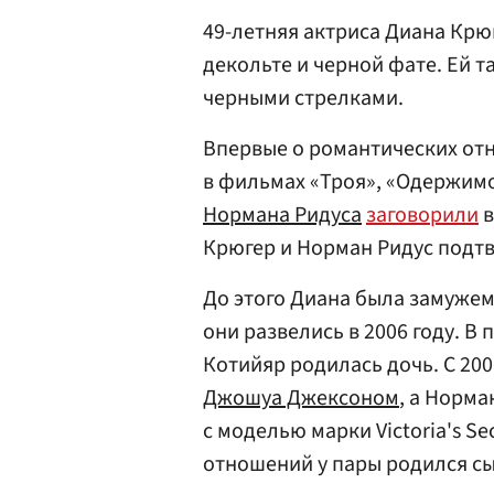
49-летняя актриса Диана Крю
декольте и черной фате. Ей 
черными стрелками.
Впервые о романтических от
в фильмах «Троя», «Одержимо
Нормана Ридуса
заговорили
в
Крюгер и Норман Ридус подтв
До этого Диана была замужем
они развелись в 2006 году. В
Котийяр родилась дочь. С 200
Джошуа Джексоном
, а Норм
с моделью марки Victoria's Se
отношений у пары родился сын