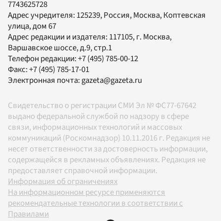
7743625728
Адрес учредителя: 125239, Россия, Москва, Коптевская
улица, дом 67
Адрес редакции и издателя:
117105
, г.
Москва
,
Варшавское шоссе, д.9, стр.1
Телефон редакции:
+7 (495) 785-00-12
Факс:
+7 (495) 785-17-01
Электронная почта:
gazeta@gazeta.ru
Свидетельство о регистрации СМИ Эл № ФС77-67642
выдано федеральной службой по надзору в сфере
связи, информационных технологий и массовых
коммуникаций (Роскомнадзор) 10.11.2016 г. Редакция не
несет ответственности за достоверность информации,
содержащейся в рекламных объявлениях. Редакция не
предоставляет справочной информации.
Информация об ограничениях
На информационном ресурсе применяются
рекомендательные технологии в соответствии с
Правилами