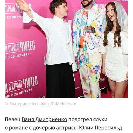
Екатерина Чеснокова/РИА Новости
Певец
Ваня Дмитриенко
подогрел слухи
о романе с дочерью актрисы
Юлии Пересильд