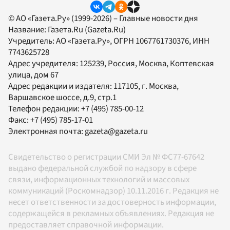
© АО «Газета.Ру» (1999-2026) – Главные новости дня
Название:
Газета.Ru
(Gazeta.Ru)
Учредитель:
АО «Газета.Ру»
, ОГРН 1067761730376, ИНН
7743625728
Адрес учредителя: 125239, Россия, Москва, Коптевская
улица, дом 67
Адрес редакции и издателя:
117105
, г.
Москва
,
Варшавское шоссе, д.9, стр.1
Телефон редакции:
+7 (495) 785-00-12
Факс:
+7 (495) 785-17-01
Электронная почта:
gazeta@gazeta.ru
Свидетельство о регистрации СМИ Эл № ФС77-67642
выдано федеральной службой по надзору в сфере
связи, информационных технологий и массовых
коммуникаций (Роскомнадзор) 10.11.2016 г. Редакция не
несет ответственности за достоверность информации,
содержащейся в рекламных объявлениях. Редакция не
предоставляет справочной информации.