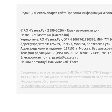
Редакция
Реклама
Карта сайта
Правовая информация
Услов
© АО «Газета.Ру» (1999-2026) – Главные новости дня
Название:
Газета.Ru
(Gazeta.Ru)
Учредитель:
АО «Газета.Ру»
, ОГРН 1067761730376, ИНН 7743
Адрес учредителя: 125239, Россия, Москва, Коптевская улиц
Адрес редакции и издателя:
117105
, г.
Москва
,
Варшавское шо
Телефон редакции:
+7 (495) 785-00-12
| Факс:
+7 (495) 785-17
Электронная почта:
gazeta@gazeta.ru
Нашли опечатку? Нажмите Ctrl+Enter
Свидетельство о регистрации СМИ Эл № ФС77-67642 выда
10.11.2016 г. Редакция не несет ответственности за дос
Информация об ограничениях
На информационном ресурсе применяются рекомендатель