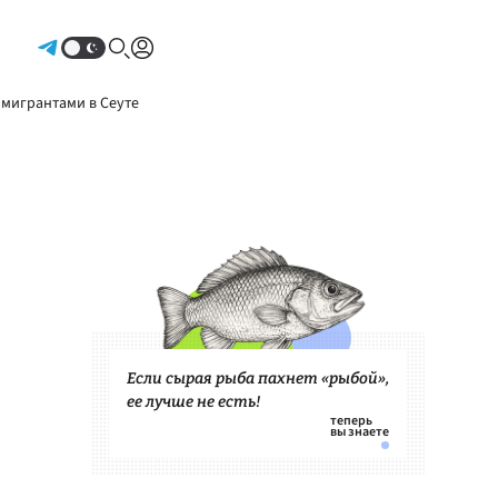
Авторизоваться
 мигрантами в Сеуте
Если сырая рыба пахнет «рыбой»,
ее лучше не есть!