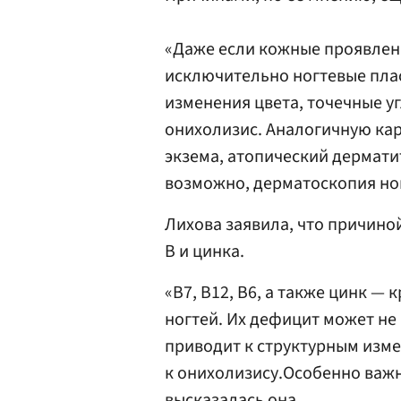
«Даже если кожные проявлени
исключительно ногтевые плас
изменения цвета, точечные уг
онихолизис. Аналогичную кар
экзема, атопический дермати
возможно, дерматоскопия ног
Лихова заявила, что причино
B и цинка.
«B7, B12, B6, а также цинк —
ногтей. Их дефицит может не
приводит к структурным изме
к онихолизису.Особенно важн
высказалась она.