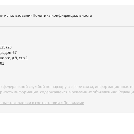
ия использования
Политика конфиденциальности
625728
а, дом 67
ссе, д.9, стр.1
-01
но федеральной службой по надзору в сфере связи, информационных т
товерность информации, содержащейся в рекламных объявлениях. Редак
ные технологии в соответствии с Правилами