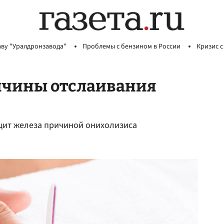
аву "Уралдронзавода"
Проблемы с бензином в России
Кризис с
ичины отслаивания
цит железа причиной онихолизиса