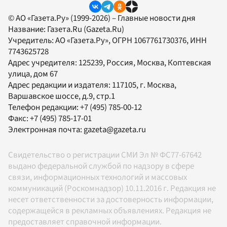
© АО «Газета.Ру» (1999-2026) – Главные новости дня
Название:
Газета.Ru
(Gazeta.Ru)
Учредитель:
АО «Газета.Ру»
, ОГРН 1067761730376, ИНН
7743625728
Адрес учредителя: 125239, Россия, Москва, Коптевская
улица, дом 67
Адрес редакции и издателя:
117105
, г.
Москва
,
Варшавское шоссе, д.9, стр.1
Телефон редакции:
+7 (495) 785-00-12
Факс:
+7 (495) 785-17-01
Электронная почта:
gazeta@gazeta.ru
Свидетельство о регистрации СМИ Эл № ФС77-67642
выдано федеральной службой по надзору в сфере
связи, информационных технологий и массовых
коммуникаций (Роскомнадзор) 10.11.2016 г. Редакция не
несет ответственности за достоверность информации,
содержащейся в рекламных объявлениях. Редакция не
предоставляет справочной информации.