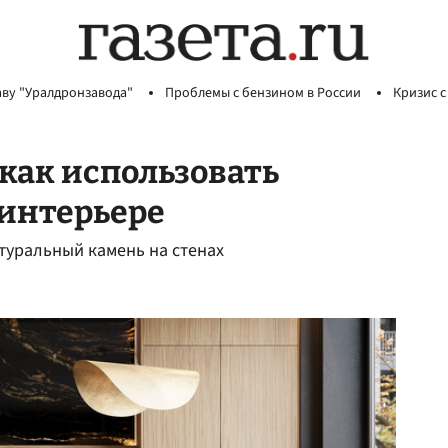
аву "Уралдронзавода"
Проблемы с бензином в России
Кризис с
 как использовать
 интерьере
туральный камень на стенах