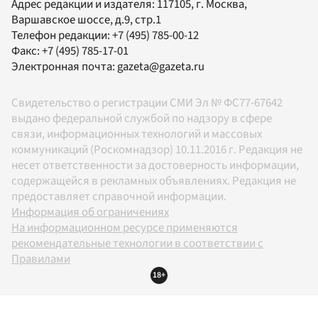
Адрес редакции и издателя:
117105
, г.
Москва
,
Варшавское шоссе, д.9, стр.1
Телефон редакции:
+7 (495) 785-00-12
Факс:
+7 (495) 785-17-01
Электронная почта:
gazeta@gazeta.ru
Свидетельство о регистрации СМИ Эл № ФС77-67642
выдано федеральной службой по надзору в сфере
связи, информационных технологий и массовых
коммуникаций (Роскомнадзор) 10.11.2016 г. Редакция не
несет ответственности за достоверность информации,
содержащейся в рекламных объявлениях. Редакция не
предоставляет справочной информации.
Информация об ограничениях
На информационном ресурсе применяются
рекомендательные технологии в соответствии с
Правилами
18+