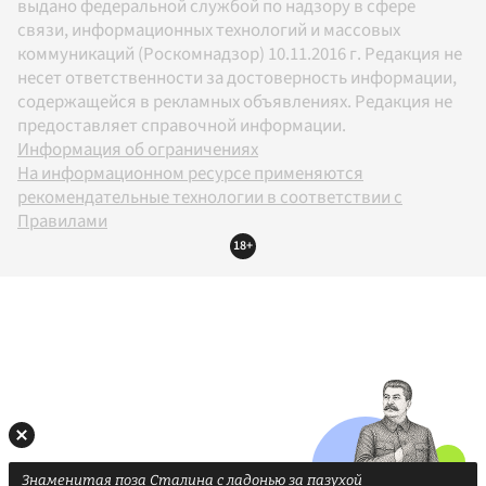
выдано федеральной службой по надзору в сфере
связи, информационных технологий и массовых
коммуникаций (Роскомнадзор) 10.11.2016 г. Редакция не
несет ответственности за достоверность информации,
содержащейся в рекламных объявлениях. Редакция не
предоставляет справочной информации.
Информация об ограничениях
На информационном ресурсе применяются
рекомендательные технологии в соответствии с
Правилами
18+
Знаменитая поза Сталина с ладонью за пазухой