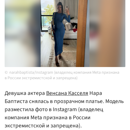
narahbaptista/Instagram (владелец компания Meta признана
в России экстремистской и запрещена)
Девушка актера
Венсана Касселя
Нара
Баптиста снялась в прозрачном платье. Модель
разместила фото в Instagram (владелец
компания Meta признана в России
экстремистской и запрещена).