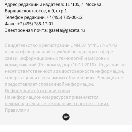
Адрес редакции и издателя:
117105
, г.
Москва
,
Варшавское шоссе, д.9, стр.1
Телефон редакции:
+7 (495) 785-00-12
Факс:
+7 (495) 785-17-01
Электронная почта:
gazeta@gazeta.ru
Свидетельство о регистрации СМИ Эл № ФС77-67642
выдано федеральной службой по надзору в сфере
связи, информационных технологий и массовых
коммуникаций (Роскомнадзор) 10.11.2016 г. Редакция не
несет ответственности за достоверность информации,
содержащейся в рекламных объявлениях. Редакция не
предоставляет справочной информации.
Информация об ограничениях
На информационном ресурсе применяются
рекомендательные технологии в соответствии с
Правилами
18+