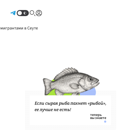
Авторизоваться
 мигрантами в Сеуте
Если сырая рыба пахнет «рыбой»,
ее лучше не есть!