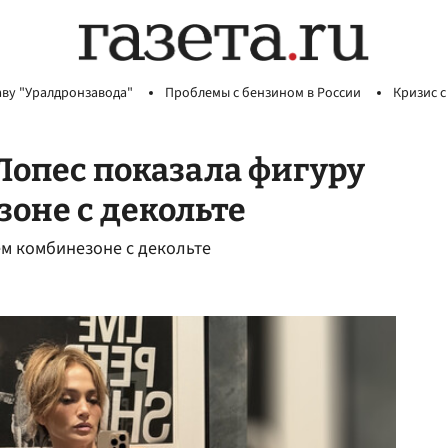
аву "Уралдронзавода"
Проблемы с бензином в России
Кризис с
Лопес показала фигуру
оне с декольте
м комбинезоне с декольте