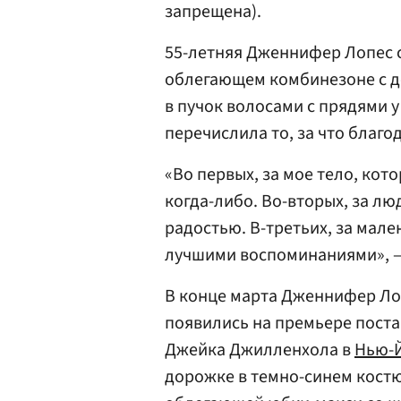
запрещена).
55-летняя Дженнифер Лопес 
облегающем комбинезоне с д
в пучок волосами с прядями 
перечислила то, за что благо
«Во первых, за мое тело, кот
когда-либо. Во-вторых, за л
радостью. В-третьих, за мале
лучшими воспоминаниями», —
В конце марта Дженнифер Л
появились на премьере пост
Джейка Джилленхола в
Нью-
дорожке в темно-синем костю