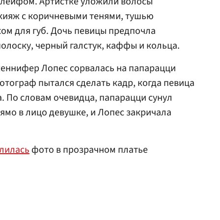
лейфом. Артистке уложили волосы
акияж с коричневыми тенями, тушью
ком для губ. Дочь певицы предпочла
олоску, черный галстук, каффы и кольца.
женнифер Лопес сорвалась на папарацци
отограф пытался сделать кадр, когда певица
а. По словам очевидца, папарацци сунул
мо в лицо девушке, и Лопес закричала
лилась
фото в прозрачном платье