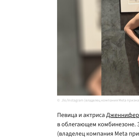
Jlo/Instagram (владелец компания Meta призн
Певица и актриса
Дженнифер
в облегающем комбинезоне. З
(владелец компания Meta при