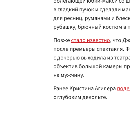
облегающей юбки-макси со ш
в гладкий пучок и сделали м
для ресниц, румянами и блес
рубашку, брючный костюм в п
Позже
стало известно
, что Д
после премьеры спектакля. Ф
с дочерью выходила из театр
объектив большой камеры пря
на мужчину.
Ранее Кристина Агилера
поде
с глубоким декольте.