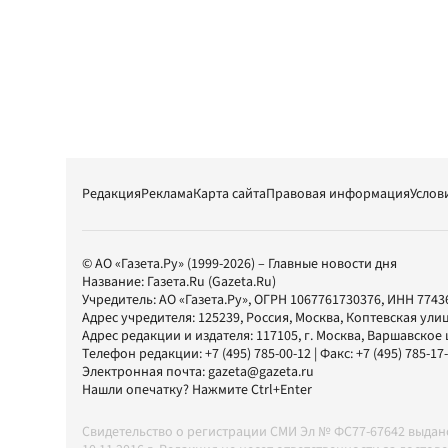
Редакция
Реклама
Карта сайта
Правовая информация
Услов
© АО «Газета.Ру» (1999-2026) – Главные новости дня
Название:
Газета.Ru
(Gazeta.Ru)
Учредитель:
АО «Газета.Ру»
, ОГРН 1067761730376, ИНН 7743
Адрес учредителя: 125239, Россия, Москва, Коптевская улиц
Адрес редакции и издателя:
117105
, г.
Москва
,
Варшавское шо
Телефон редакции:
+7 (495) 785-00-12
| Факс:
+7 (495) 785-17
Электронная почта:
gazeta@gazeta.ru
Нашли опечатку? Нажмите Ctrl+Enter
Свидетельство о регистрации СМИ Эл № ФС77-67642 выда