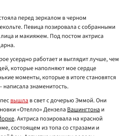
стояла перед зеркалом в черном
екольте. Певица позировала с собранными
у лица и макияжем. Под постом актриса
дарна.
орое усердно работает и выглядит лучше, чем
юдей, которые наполняют мое сердце
нькие моменты, которые в итоге становятся
 написала знаменитость.
опес
вышла
в свет с дочерью Эммой. Они
ановки «Отелло» Дензела
Вашингтона
и
Йорке
. Актриса позировала на красной
ме, состоящем из топа со стразами и