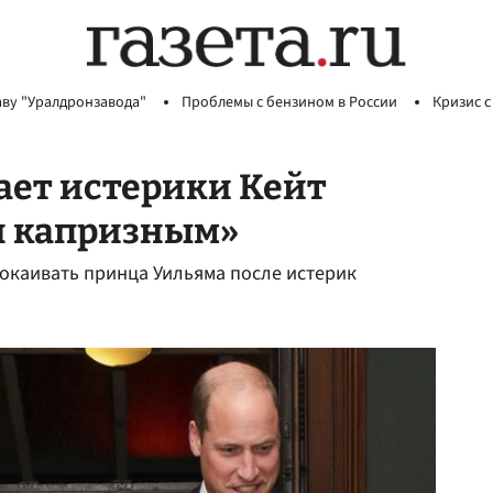
аву "Уралдронзавода"
Проблемы с бензином в России
Кризис с
ает истерики Кейт
я капризным»
окаивать принца Уильяма после истерик