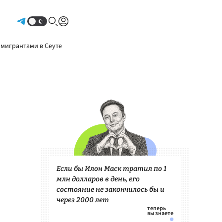
Авторизоваться
 мигрантами в Сеуте
Если бы Илон Маск тратил по 1
млн долларов в день, его
состояние не закончилось бы и
через 2000 лет