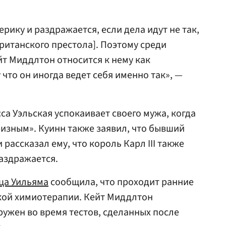
ерику и раздражается, если дела идут не так,
британского престола]. Поэтому среди
йт Миддлтон относится к нему как
 что он иногда ведет себя именно так», —
са Уэльская успокаивает своего мужа, когда
ризным». Куинн также заявил, что бывший
ассказал ему, что король Карл III также
аздражается.
ца Уильяма
сообщила, что проходит ранние
кой химиотерапии. Кейт Миддлтон
ружен во время тестов, сделанных после