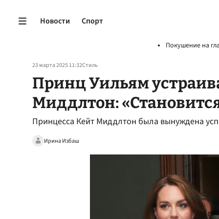
Новости
Спорт
Покушение на гл
23 марта 2025 11:32
Стиль
Принц Уильям устраив
Миддлтон: «Становитс
Принцесса Кейт Миддлтон была вынуждена усп
Ирина Избаш