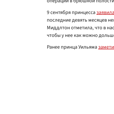
операции в брюшной полости
9 сентября принцесса
заявил
последние девять месяцев н
Миддлтон отметила, что в на
чтобы у нее как можно дольш
Ранее принца Уильяма
замет