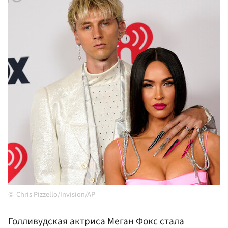
Chris Pizzello/Invision/AP
Голливудская актриса
Меган Фокс
стала