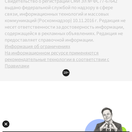
Свидетельство о регистрации СМИ Эл № ФС77-67642
выдано федеральной службой по надзору в сфере
связи, информационных технологий и массовых
коммуникаций (Роскомнадзор) 10.11.2016 г. Редакция не
несет ответственности за достоверность информации,
содержащейся в рекламных объявлениях. Редакция не
предоставляет справочной информации.
Информация об ограничениях
На информационном ресурсе применяются
рекомендательные технологии в соответствии с
Правилами
18+