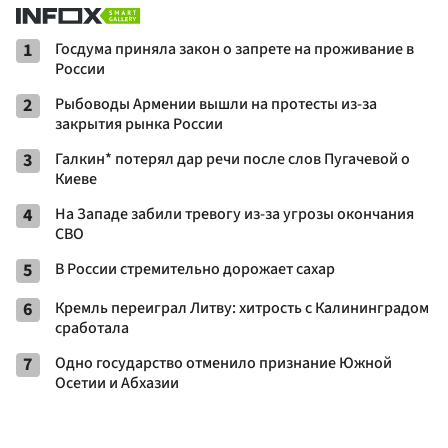
1
Госдума приняла закон о запрете на проживание в
России
2
Рыбоводы Армении вышли на протесты из-за
закрытия рынка России
3
Галкин* потерял дар речи после слов Пугачевой о
Киеве
4
На Западе забили тревогу из-за угрозы окончания
СВО
5
В России стремительно дорожает сахар
6
Кремль переиграл Литву: хитрость с Калининградом
сработала
7
Одно государство отменило признание Южной
Осетии и Абхазии