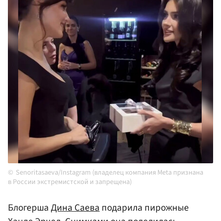
Senoritasaeva/Instagram (владелец компания Meta признана
в России экстремистской и запрещена)
Блогерша
Дина Саева
подарила пирожные