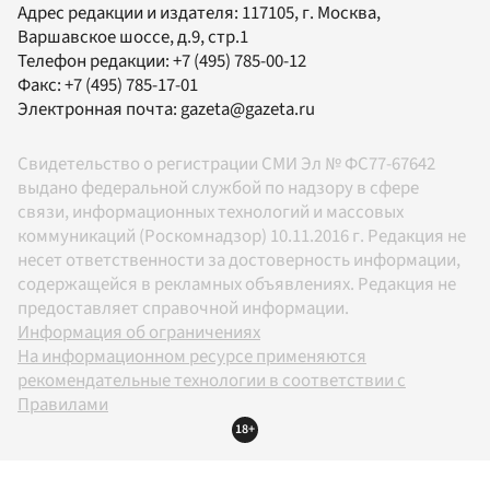
Адрес редакции и издателя:
117105
, г.
Москва
,
Варшавское шоссе, д.9, стр.1
Телефон редакции:
+7 (495) 785-00-12
Факс:
+7 (495) 785-17-01
Электронная почта:
gazeta@gazeta.ru
Свидетельство о регистрации СМИ Эл № ФС77-67642
выдано федеральной службой по надзору в сфере
связи, информационных технологий и массовых
коммуникаций (Роскомнадзор) 10.11.2016 г. Редакция не
несет ответственности за достоверность информации,
содержащейся в рекламных объявлениях. Редакция не
предоставляет справочной информации.
Информация об ограничениях
На информационном ресурсе применяются
рекомендательные технологии в соответствии с
Правилами
18+