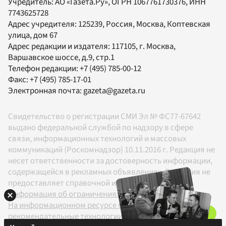
Учредитель:
АО «Газета.Ру»
, ОГРН 1067761730376, ИНН
7743625728
Адрес учредителя: 125239, Россия, Москва, Коптевская
улица, дом 67
Адрес редакции и издателя:
117105
, г.
Москва
,
Варшавское шоссе, д.9, стр.1
Телефон редакции:
+7 (495) 785-00-12
Факс:
+7 (495) 785-17-01
Электронная почта:
gazeta@gazeta.ru
Свидетельство о регистрации СМИ Эл № ФС77-67642
выдано федеральной службой по надзору в сфере
связи, информационных технологий и массовых
коммуникаций (Роскомнадзор) 10.11.2016 г. Редакция не
несет ответственности за достоверность информации,
содержащейся в рекламных объявлениях. Редакция не
предоставляет справочной информации.
Информация об ограничениях
На информационном ресурсе применяются
рекомендательные технологии в соответствии с