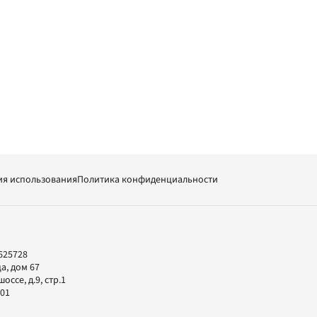
ия использования
Политика конфиденциальности
625728
а, дом 67
ссе, д.9, стр.1
-01