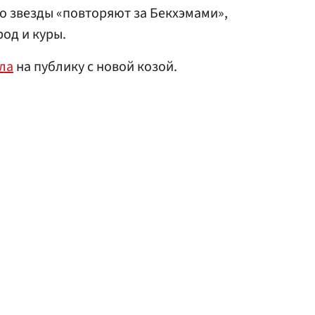
то звезды «повторяют за Бекхэмами»,
род и куры.
ла
на публику с новой козой.