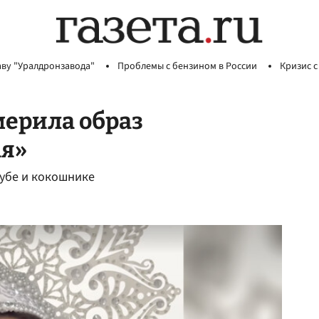
аву "Уралдронзавода"
Проблемы с бензином в России
Кризис с
мерила образ
ая»
убе и кокошнике