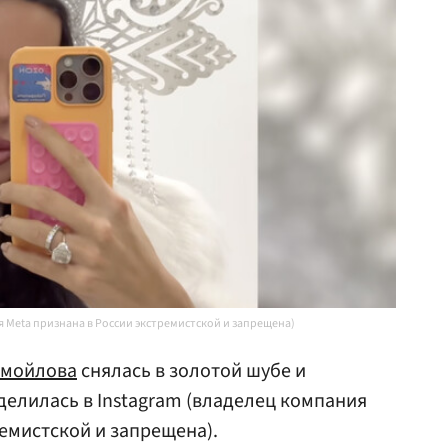
 Meta признана в России экстремистской и запрещена)
амойлова
снялась в золотой шубе и
елилась в Instagram (владелец компания
ремистской и запрещена).