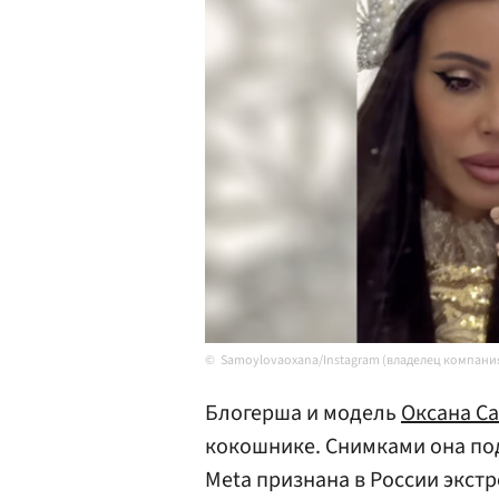
Samoylovaoxana/Instagram (владелец компания
Блогерша и модель
Оксана С
кокошнике. Снимками она под
Meta признана в России экст