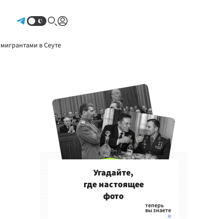
Авторизоваться
 мигрантами в Сеуте
Угадайте,
где настоящее
фото