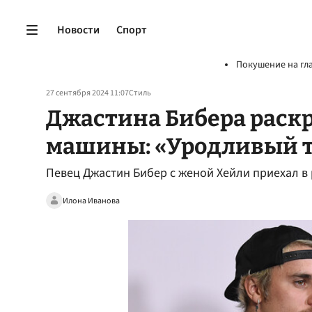
Новости
Спорт
Покушение на гл
27 сентября 2024 11:07
Стиль
Джастина Бибера раск
машины: «Уродливый 
Певец Джастин Бибер с женой Хейли приехал в 
Илона Иванова