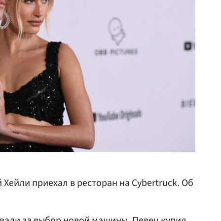
 Хейли приехал в ресторан на Cybertruck. Об
вали за выбор новой машины. Певец купил