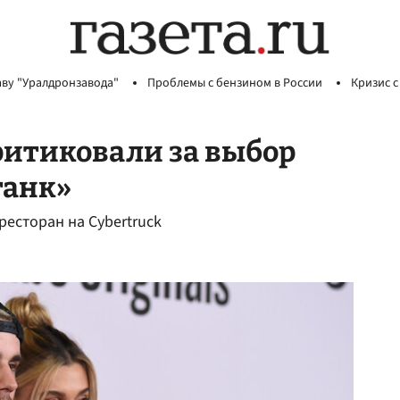
аву "Уралдронзавода"
Проблемы с бензином в России
Кризис с
ритиковали за выбор
танк»
ресторан на Cybertruck