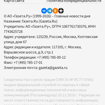
Карта сайта
Политика конфиденциальности
© АО «Газета.Ру» (1999-2026) – Главные новости дня
Название:
Газета.Ru
(Gazeta.Ru)
Учредитель:
АО «Газета.Ру»
, ОГРН 1067761730376, ИНН
7743625728
Адрес учредителя: 125239, Россия, Москва, Коптевская
улица, дом 67
Адрес редакции и издателя:
117105
, г.
Москва
,
Варшавское шоссе, д.9, стр.1
Телефон редакции:
+7 (495) 785-00-12
Факс:
+7 (495) 785-17-01
Электронная почта:
gazeta@gazeta.ru
Свидетельство о регистрации СМИ Эл № ФС77-67642
выдано федеральной службой по надзору в сфере
связи, информационных технологий и массовых
коммуникаций (Роскомнадзор) 10.11.2016 г. Редакция не
несет ответственности за достоверность информации,