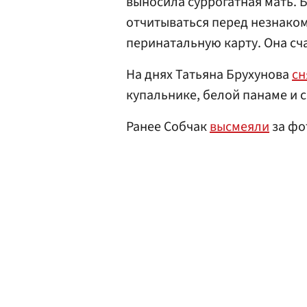
выносила суррогатная мать. Б
отчитываться перед незнако
перинатальную карту. Она сча
На днях Татьяна Брухунова
сн
купальнике, белой панаме и 
Ранее Собчак
высмеяли
за фот