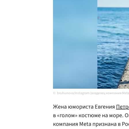
bruhunova/Instagram (владелец компания Meta
Жена юмориста Евгения
Петр
в «голом» костюме на море. О
компания Meta признана в Ро