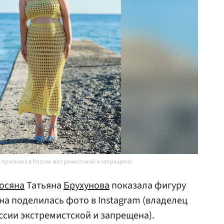
 признана в России экстремистской и запрещена)
осяна
Татьяна
Брухунова
показала фигуру
на поделилась фото в Instagram (владелец
ссии экстремистской и запрещена).