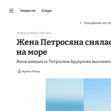
Новости
Спорт
Покушение на гл
19 августа 2024 11:00
Стиль
Жена Петросяна снялас
на море
Жена юмориста Петросяна Брухунова выложила
Ирина Избаш