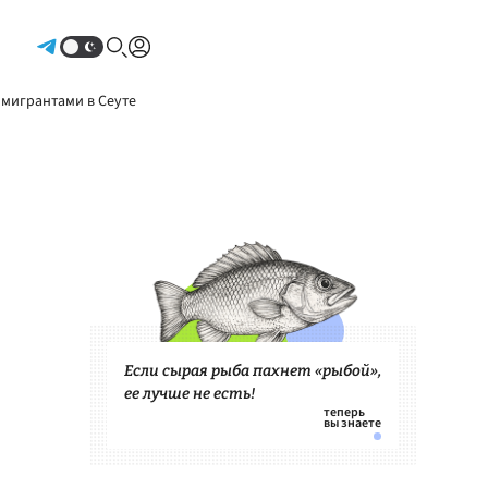
Авторизоваться
 мигрантами в Сеуте
Если сырая рыба пахнет «рыбой»,
ее лучше не есть!