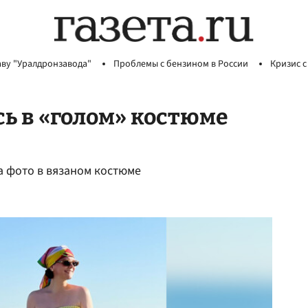
аву "Уралдронзавода"
Проблемы с бензином в России
Кризис с
ь в «голом» костюме
 фото в вязаном костюме