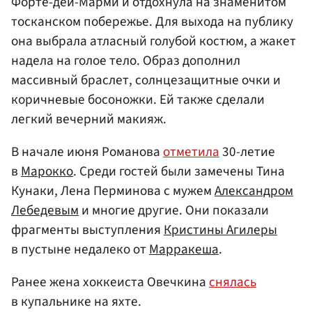
Форте-дей-Марми и отдохнула на знаменитом
тосканском побережье. Для выхода на публику
она выбрала атласный голубой костюм, а жакет
надела на голое тело. Образ дополнил
массивный браслет, солнцезащитные очки и
коричневые босоножки. Ей также сделали
легкий вечерний макияж.
В начале июня Романова
отметила
30-летие
в
Марокко
. Среди гостей были замечены Тина
Кунаки, Лена Перминова с мужем
Александром
Лебедевым
и многие другие. Они показали
фрагменты выступления
Кристины Агилеры
в пустыне недалеко от
Марракеша
.
Ранее жена хоккеиста Овечкина
снялась
в купальнике на яхте.