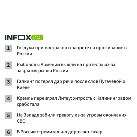
1
Госдума приняла закон о запрете на проживание в
России
2
Рыбоводы Армении вышли на протесты из-за
закрытия рынка России
3
Галкин* потерял дар речи после слов Пугачевой о
Киеве
4
Кремль переиграл Литву: хитрость с Калининградом
сработала
5
На Западе забили тревогу из-за угрозы окончания
СВО
6
В России стремительно дорожает сахар