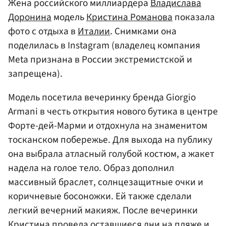
Жена российского миллиардера
Владислава
Доронина
модель
Кристина Романова
показала
фото с отдыха в
Италии
. Снимками она
поделилась в Instagram (владелец компания
Meta признана в России экстремистской и
запрещена).
Модель посетила вечеринку бренда Giorgio
Armani в честь открытия нового бутика в центре
Форте-дей-Марми и отдохнула на знаменитом
тосканском побережье. Для выхода на публику
она выбрала атласный голубой костюм, а жакет
надела на голое тело. Образ дополнил
массивный браслет, солнцезащитные очки и
коричневые босоножки. Ей также сделали
легкий вечерний макияж. После вечеринки
Кристина провела оставшиеся дни на пляже и