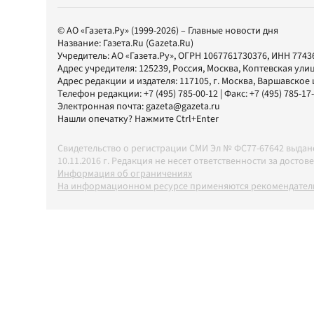
© АО «Газета.Ру» (1999-2026) – Главные новости дня
Название:
Газета.Ru
(Gazeta.Ru)
Учредитель:
АО «Газета.Ру»
, ОГРН 1067761730376, ИНН 7743
Адрес учредителя: 125239, Россия, Москва, Коптевская улиц
Адрес редакции и издателя:
117105
, г.
Москва
,
Варшавское шо
Телефон редакции:
+7 (495) 785-00-12
| Факс:
+7 (495) 785-17
Электронная почта:
gazeta@gazeta.ru
Нашли опечатку? Нажмите Ctrl+Enter
Свидетельство о регистрации СМИ Эл № ФС77-67642 выда
10.11.2016 г. Редакция не несет ответственности за дос
Информация об ограничениях
На информационном ресурсе применяются рекомендатель