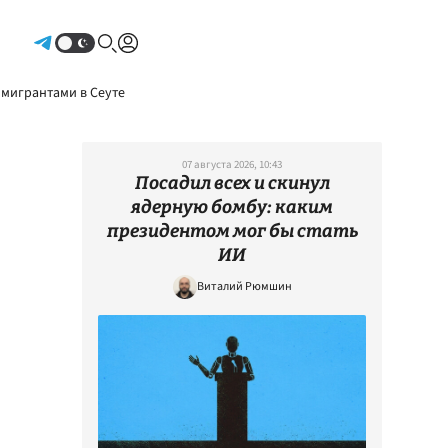
Авторизоваться
 мигрантами в Сеуте
07 августа 2026, 10:43
Посадил всех и скинул
ядерную бомбу: каким
президентом мог бы стать
ИИ
Виталий Рюмшин