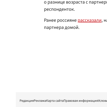
о разнице возраста с партне
респонденток.
Ранее россияне
рассказали
, 
партнера домой.
Редакция
Реклама
Карта сайта
Правовая информация
Услов