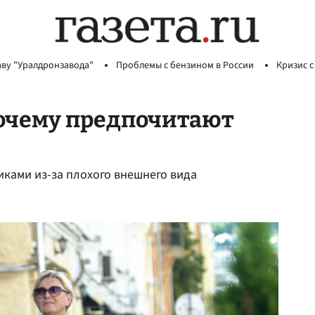
аву "Уралдронзавода"
Проблемы с бензином в России
Кризис с
почему предпочитают
иками из-за плохого внешнего вида