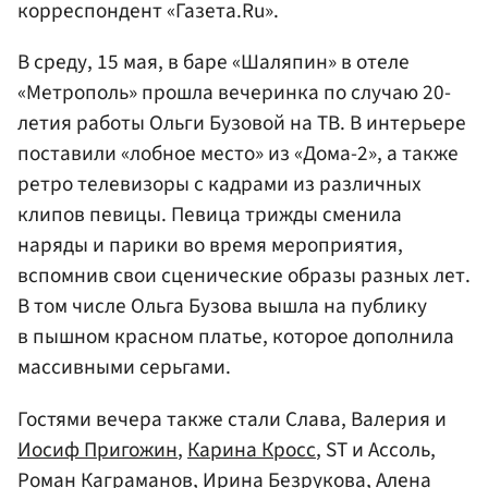
корреспондент «Газета.Ru».
В среду, 15 мая, в баре «Шаляпин» в отеле
«Метрополь» прошла вечеринка по случаю 20-
летия работы Ольги Бузовой на ТВ. В интерьере
поставили «лобное место» из «Дома-2», а также
ретро телевизоры с кадрами из различных
клипов певицы. Певица трижды сменила
наряды и парики во время мероприятия,
вспомнив свои сценические образы разных лет.
В том числе Ольга Бузова вышла на публику
в пышном красном платье, которое дополнила
массивными серьгами.
Гостями вечера также стали Слава, Валерия и
Иосиф Пригожин
,
Карина Кросс
, ST и Ассоль,
Роман Каграманов,
Ирина Безрукова
,
Алена