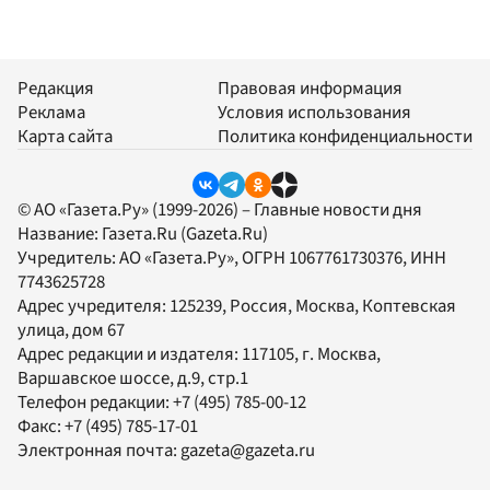
Редакция
Правовая информация
Реклама
Условия использования
Карта сайта
Политика конфиденциальности
© АО «Газета.Ру» (1999-2026) – Главные новости дня
Название:
Газета.Ru
(Gazeta.Ru)
Учредитель:
АО «Газета.Ру»
, ОГРН 1067761730376, ИНН
7743625728
Адрес учредителя: 125239, Россия, Москва, Коптевская
улица, дом 67
Адрес редакции и издателя:
117105
, г.
Москва
,
Варшавское шоссе, д.9, стр.1
Телефон редакции:
+7 (495) 785-00-12
Факс:
+7 (495) 785-17-01
Электронная почта:
gazeta@gazeta.ru