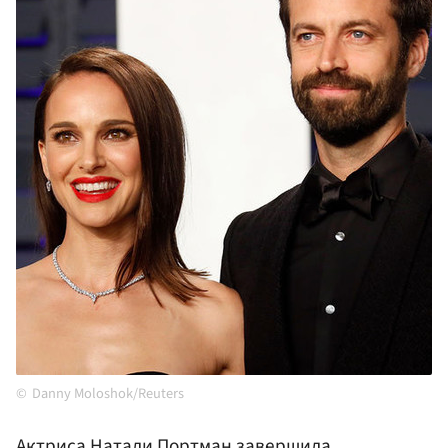
Danny Moloshok/Reuters
Актриса
Натали Портман
завершила