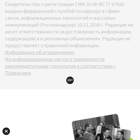
Свидетельство о регистрации СМИ Эл № ФС77-67642
выдано федеральной службой по надзору в сфере
связи, информационных технологий и массовых
коммуникаций (Роскомнадзор) 10.11.2016 г. Редакция не
несет ответственности за достоверность информации,
содержащейся в рекламных объявлениях. Редакция не
предоставляет справочной информации.
Информация об ограничениях
На информационном ресурсе применяются
рекомендательные технологии в соответствии с
Правилами
18+