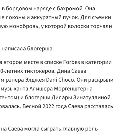
 в бордовом наряде с бахромой. Она
е локоны и аккуратный пучок. Для съемки
ую монобровь, у которой волоски торчали
— написала блогерша.
а втором месте в списке Forbes в категории
-летних тиктокеров. Дина Саева
м рэпера Элджея Dani Choco. Они раскрыли
ы музыканта
Алишера Моргенштерна
гентом) и блогерши Дилары Зинатуллиной.
валась. Весной 2022 года Саева рассталась
ина Саева могла сыграть главную роль