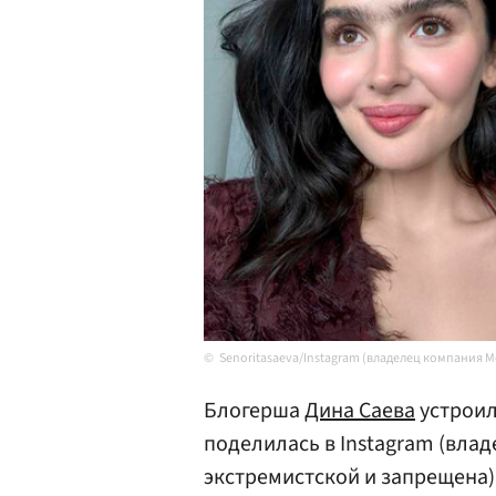
Senoritasaeva/Instagram (владелец компания 
Блогерша
Дина Саева
устроил
поделилась в Instagram (вла
экстремистской и запрещена)