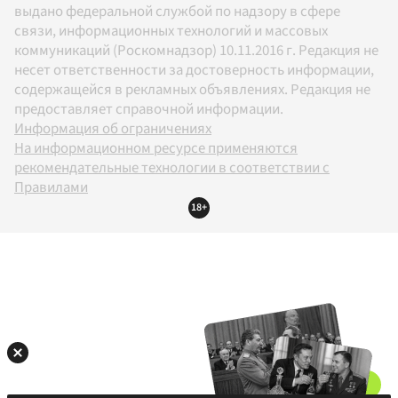
выдано федеральной службой по надзору в сфере
связи, информационных технологий и массовых
коммуникаций (Роскомнадзор) 10.11.2016 г. Редакция не
несет ответственности за достоверность информации,
содержащейся в рекламных объявлениях. Редакция не
предоставляет справочной информации.
Информация об ограничениях
На информационном ресурсе применяются
рекомендательные технологии в соответствии с
Правилами
18+