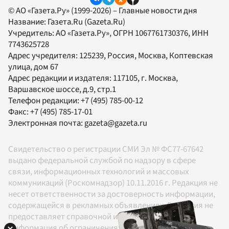
© АО «Газета.Ру» (1999-2026) – Главные новости дня
Название:
Газета.Ru
(Gazeta.Ru)
Учредитель:
АО «Газета.Ру»
, ОГРН 1067761730376, ИНН
7743625728
Адрес учредителя: 125239, Россия, Москва, Коптевская
улица, дом 67
Адрес редакции и издателя:
117105
, г.
Москва
,
Варшавское шоссе, д.9, стр.1
Телефон редакции:
+7 (495) 785-00-12
Факс:
+7 (495) 785-17-01
Электронная почта:
gazeta@gazeta.ru
Свидетельство о регистрации СМИ Эл № ФС77-67642
выдано федеральной службой по надзору в сфере
связи, информационных технологий и массовых
коммуникаций (Роскомнадзор) 10.11.2016 г. Редакция не
несет ответственности за достоверность информации,
содержащейся в рекламных объявлениях. Редакция не
предоставляет справочной информации.
Информация об ограничениях