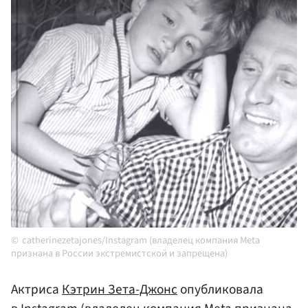
catherinezetajones/Instagram (владелец компания Meta
признана в России экстремистской и запрещена)
Актриса
Кэтрин Зета-Джонс
опубликовала