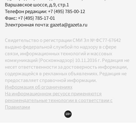
Варшавское шоссе, д.9, стр.1
Телефон редакции:
+7 (495) 785-00-12
Факс:
+7 (495) 785-17-01
Электронная почта:
gazeta@gazeta.ru
Свидетельство о регистрации СМИ Эл № ФС77-67642
выдано федеральной службой по надзору в сфере
связи, информационных технологий и массовых
коммуникаций (Роскомнадзор) 10.11.2016 г. Редакция не
несет ответственности за достоверность информации,
содержащейся в рекламных объявлениях. Редакция не
предоставляет справочной информации.
Информация об ограничениях
На информационном ресурсе применяются
рекомендательные технологии в соответствии с
Правилами
18+