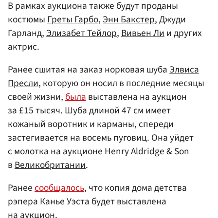
В рамках аукциона также будут проданы
костюмы
Греты Гарбо
,
Энн Бакстер
, Джуди
Гарланд,
Элизабет Тейлор
,
Вивьен Ли
и других
актрис.
Ранее сшитая на заказ норковая шуба
Элвиса
Пресли
, которую он носил в последние месяцы
своей жизни,
была
выставлена на аукцион
за £15 тысяч. Шуба длиной 47 см имеет
кожаный воротник и карманы, спереди
застегивается на восемь пуговиц. Она уйдет
с молотка на аукционе Henry Aldridge & Son
в
Великобритании
.
Ранее
сообщалось
, что копия дома детства
рэпера Канье Уэста будет выставлена
на аукцион.