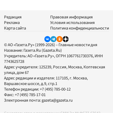
Редакция
Правовая информация
Реклама
Условия использования
Карта сайта
Политика конфиденциальности
© АО «Газета.Ру» (1999-2026) – Главные новости дня
Название:
Газета.Ru
(Gazeta.Ru)
Учредитель:
АО «Газета.Ру»
, ОГРН 1067761730376, ИНН
7743625728
Адрес учредителя: 125239, Россия, Москва, Коптевская
улица, дом 67
Адрес редакции и издателя:
117105
, г.
Москва
,
Варшавское шоссе, д.9, стр.1
Телефон редакции:
+7 (495) 785-00-12
Факс:
+7 (495) 785-17-01
Электронная почта:
gazeta@gazeta.ru