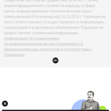
Свидетельство о регистрации СМИ Эл № ФС77-67642
выдано федеральной службой по надзору в сфере
связи, информационных технологий и массовых
коммуникаций (Роскомнадзор) 10.11.2016 г. Редакция не
несет ответственности за достоверность информации,
содержащейся в рекламных объявлениях. Редакция не
предоставляет справочной информации.
Информация об ограничениях
На информационном ресурсе применяются
рекомендательные технологии в соответствии с
Правилами
18+