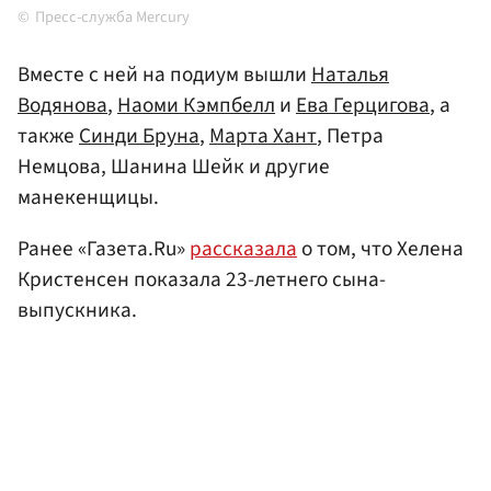
Пресс-служба Mercury
Вместе с ней на подиум вышли
Наталья
Водянова
,
Наоми Кэмпбелл
и
Ева Герцигова
, а
также
Синди Бруна
,
Марта Хант
, Петра
Немцова, Шанина Шейк и другие
манекенщицы.
Ранее «Газета.Ru»
рассказала
о том, что Хелена
Кристенсен показала 23-летнего сына-
выпускника.