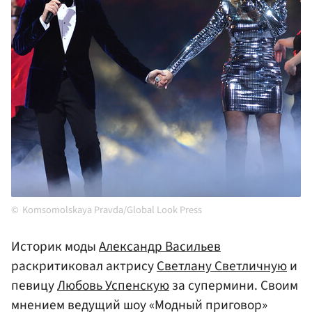
Komsomolskaya Pravda/Global Look Press
Историк моды
Александр Васильев
раскритиковал актрису
Светлану Светличную
и
певицу
Любовь Успенскую
за супермини. Своим
мнением ведущий шоу «Модный приговор»