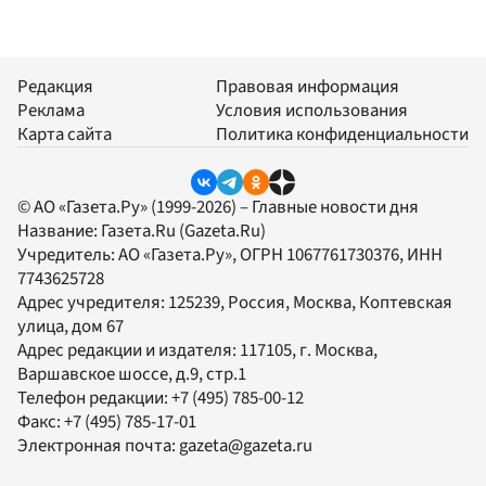
Редакция
Правовая информация
Реклама
Условия использования
Карта сайта
Политика конфиденциальности
© АО «Газета.Ру» (1999-2026) – Главные новости дня
Название:
Газета.Ru
(Gazeta.Ru)
Учредитель:
АО «Газета.Ру»
, ОГРН 1067761730376, ИНН
7743625728
Адрес учредителя: 125239, Россия, Москва, Коптевская
улица, дом 67
Адрес редакции и издателя:
117105
, г.
Москва
,
Варшавское шоссе, д.9, стр.1
Телефон редакции:
+7 (495) 785-00-12
Факс:
+7 (495) 785-17-01
Электронная почта:
gazeta@gazeta.ru