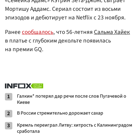
«Семейка Адамс» Кэтрин Зета-Джонс сыграет
Мортишу Аддамс. Сериал состоит из восьми
эпизодов и дебютирует на Netflix с 23 ноября.
Ранее
сообщалось
, что 56-летняя
Сальма Хайек
в платье с глубоким декольте появилась
на премии GQ.
1
Галкин* потерял дар речи после слов Пугачевой о
Киеве
2
В России стремительно дорожает сахар
3
Кремль переиграл Литву: хитрость с Калининградом
сработала