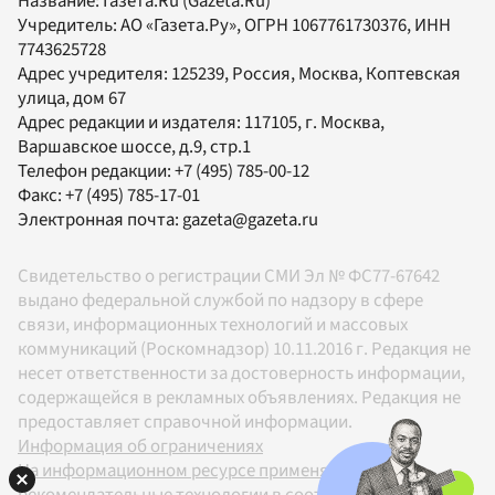
Название:
Газета.Ru
(Gazeta.Ru)
Учредитель:
АО «Газета.Ру»
, ОГРН 1067761730376, ИНН
7743625728
Адрес учредителя: 125239, Россия, Москва, Коптевская
улица, дом 67
Адрес редакции и издателя:
117105
, г.
Москва
,
Варшавское шоссе, д.9, стр.1
Телефон редакции:
+7 (495) 785-00-12
Факс:
+7 (495) 785-17-01
Электронная почта:
gazeta@gazeta.ru
Свидетельство о регистрации СМИ Эл № ФС77-67642
выдано федеральной службой по надзору в сфере
связи, информационных технологий и массовых
коммуникаций (Роскомнадзор) 10.11.2016 г. Редакция не
несет ответственности за достоверность информации,
содержащейся в рекламных объявлениях. Редакция не
предоставляет справочной информации.
Информация об ограничениях
На информационном ресурсе применяются
рекомендательные технологии в соответствии с