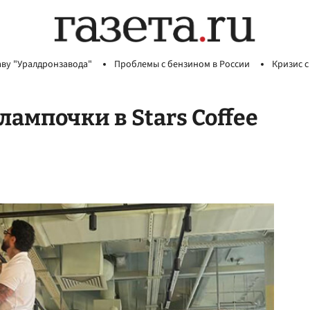
аву "Уралдронзавода"
Проблемы с бензином в России
Кризис с
ампочки в Stars Coffee