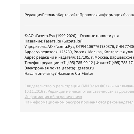
Редакция
Реклама
Карта сайта
Правовая информация
Услов
© АО «Газета.Ру» (1999-2026) – Главные новости дня
Название:
Газета.Ru
(Gazeta.Ru)
Учредитель:
АО «Газета.Ру»
, ОГРН 1067761730376, ИНН 7743
Адрес учредителя: 125239, Россия, Москва, Коптевская улиц
Адрес редакции и издателя:
117105
, г.
Москва
,
Варшавское шо
Телефон редакции:
+7 (495) 785-00-12
| Факс:
+7 (495) 785-17
Электронная почта:
gazeta@gazeta.ru
Нашли опечатку? Нажмите Ctrl+Enter
Свидетельство о регистрации СМИ Эл № ФС77-67642 выда
10.11.2016 г. Редакция не несет ответственности за дос
Информация об ограничениях
На информационном ресурсе применяются рекомендатель