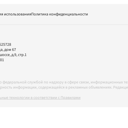
ия использования
Политика конфиденциальности
625728
а, дом 67
ссе, д.9, стр.1
-01
но федеральной службой по надзору в сфере связи, информационных т
товерность информации, содержащейся в рекламных объявлениях. Редак
ные технологии в соответствии с Правилами