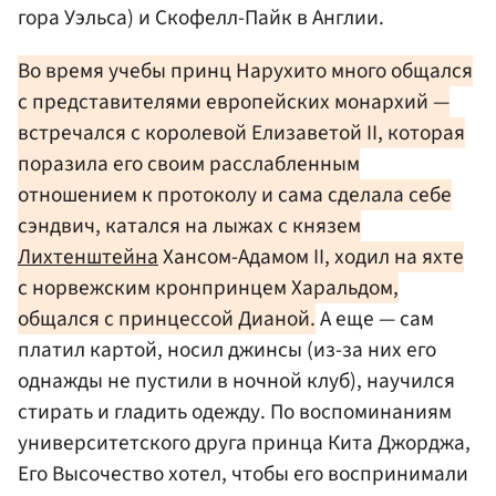
гора Уэльса)
и Скофелл-Пайк в Англии.
Во время учебы принц Нарухито много общался
с представителями европейских монархий —
встречался с королевой Елизаветой II, которая
поразила его своим расслабленным
отношением к протоколу и сама сделала себе
сэндвич, катался на лыжах с князем
Лихтенштейна
Хансом-Адамом II, ходил на яхте
с норвежским кронпринцем Харальдом,
общался с принцессой Дианой.
А еще — сам
платил картой, носил джинсы (из-за них его
однажды не пустили в ночной клуб), научился
стирать и гладить одежду. По воспоминаниям
университетского друга принца Кита Джорджа,
Его Высочество хотел, чтобы его воспринимали