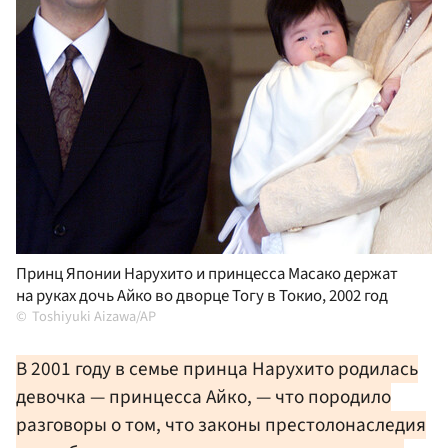
Принц Японии Нарухито и принцесса Масако держат
на руках дочь Айко во дворце Тогу в Токио, 2002 год
Toshiyuki Aizawa/AP
В 2001 году в семье принца Нарухито родилась
девочка — принцесса Айко, — что породило
разговоры о том, что законы престолонаследия