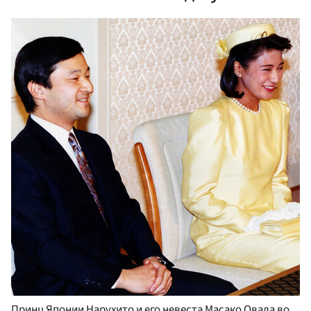
Принц Японии Нарухито и его невеста Масако Овада во