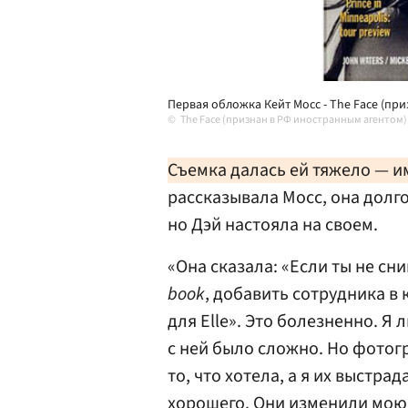
Первая обложка Кейт Мосс - The Face (при
The Face (признан в РФ иностранным агентом)
Съемка далась ей тяжело — и
рассказывала Мосс, она долго
но Дэй настояла на своем.
«Она сказала: «Если ты не сни
book
, добавить сотрудника в 
для Elle». Это болезненно. Я
с ней было сложно. Но фотог
то, что хотела, а я их выстра
хорошего. Они изменили мою 