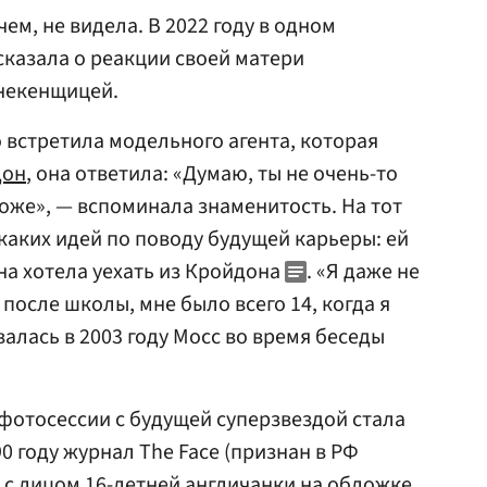
ем, не видела. В 2022 году в одном
сказала о реакции своей матери
некенщицей.
о встретила модельного агента, которая
дон
, она ответила: «Думаю, ты не очень-то
тоже», — вспоминала знаменитость. На тот
каких идей по поводу будущей карьеры: ей
на хотела уехать из Кройдона
. «Я даже не
 после школы, мне было всего 14, когда я
алась в 2003 году Мосс во время беседы
фотосессии с будущей суперзвездой стала
 году журнал The Face (признан в РФ
с лицом 16-летней англичанки на обложке.