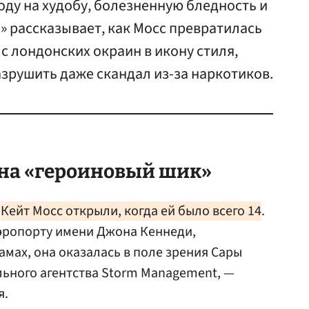
ду на худобу, болезненную бледность и
u» рассказывает, как Мосс превратилась
с лондонских окраин в икону стиля,
азрушить даже скандал из-за наркотиков.
 на «героиновый шик»
я
Кейт Мосс открыли, когда ей было всего 14
.
аэропорту имени Джона Кеннеди,
амах, она оказалась в поле зрения Сары
ьного агентства Storm Management, —
я.