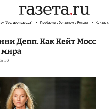
аву "Уралдронзавода"
Проблемы с бензином в России
Кризис с
нни Депп. Как Кейт Мосс
 мира
сь 50