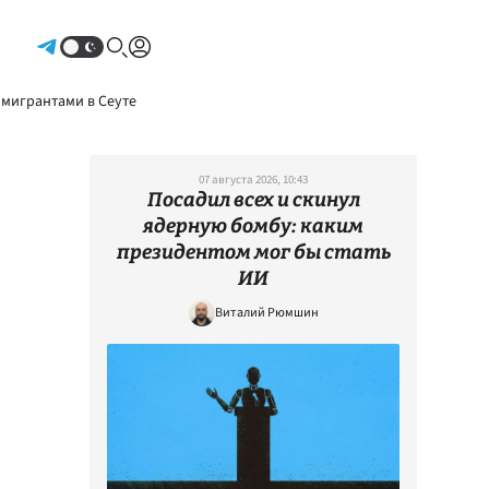
Авторизоваться
 мигрантами в Сеуте
07 августа 2026, 10:43
Посадил всех и скинул
ядерную бомбу: каким
президентом мог бы стать
ИИ
Виталий Рюмшин