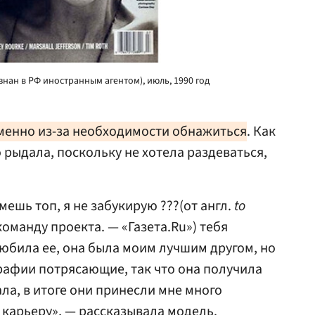
знан в РФ иностранным агентом), июль, 1990 год
менно из-за необходимости обнажиться
. Как
 рыдала, поскольку не хотела раздеваться,
мешь топ, я не забукирую ???(от англ.
to
команду проекта. — «Газета.Ru») тебя
 любила ее, она была моим лучшим другом, но
рафии потрясающие, так что она получила
дала, в итоге они принесли мне много
карьеру», — рассказывала модель.