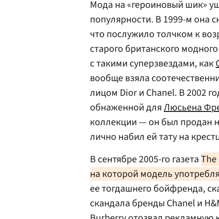
Мода на «героиновый шик» уш
популярности. В 1999-м она с
что послужило толчком к во
старого британского модного
с такими суперзвездами, как
вообще взяла соотечественниц
лицом Dior и Chanel. В 2002 
обнаженной для
Люсьена Фр
коллекции — он был продан на 
лично набил ей тату на крестц
В сентябре 2005-го газета
The
на которой модель употребл
ее тогдашнего бойфренда, с
скандала бренды Chanel и H&
Burberry отозвал рекламную 