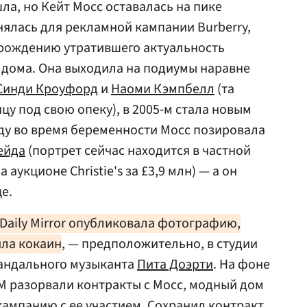
ла, но Кейт Мосс оставалась на пике
нялась для рекламной кампании Burberry,
зрождению утратившего актуальность
 дома. Она выходила на подиумы наравне
Синди Кроуфорд
и
Наоми Кэмпбелл
(та
у под свою опеку), в 2005-м стала новым
году во время беременности Мосс позировала
ейда
(портрет сейчас находится в частной
аукционе Christie's за £3,9 млн) — а он
е.
 Daily Mirror опубликовала фотографию,
яла кокаин
, — предположительно, в студии
кандального музыканта
Пита Доэрти
. На фоне
M разорвали контракты с Мосс, модный дом
кампанию с ее участием. Сохранил контракт