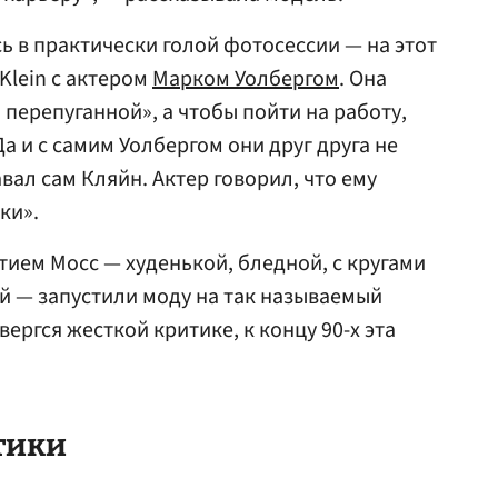
сь в практически голой фотосессии — на этот
 Klein с актером
Марком Уолбергом
. Она
 перепуганной», а чтобы пойти на работу,
 и с самим Уолбергом они друг друга не
ал сам Кляйн. Актер говорил, что ему
ки».
астием Мосс — худенькой, бледной, с кругами
ой — запустили моду на так называемый
ергся жесткой критике, к концу 90-х эта
тики