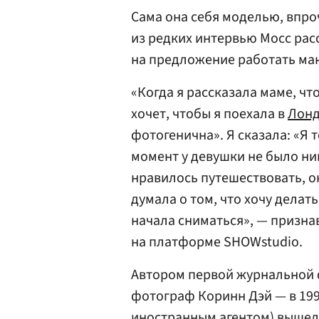
Сама она себя моделью, впроч
из редких интервью Мосс рас
на предложение работать ма
«Когда я рассказала маме, чт
хочет, чтобы я поехала в
Лон
фотогенична». Я сказала: «Я 
момент у девушки не было ни
нравилось путешествовать, о
думала о том, что хочу делать
начала сниматься», — признав
на платформе SHOWstudio.
Автором первой журнальной 
фотограф Коринн Дэй — в 1990
иностранным агентом) вышел 